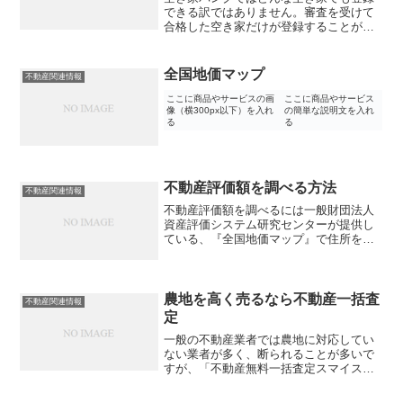
できる訳ではありません。審査を受けて
合格した空き家だけが登録することがで
きます。また空き家バンクでは物件を欲
しいユーザーが見つかった場合自分で交
渉や難しい手続きを行わなければいけな
全国地価マップ
不動産関連情報
いので、素人にはとても難...
ここに商品やサービスの画
ここに商品やサービス
像（横300px以下）を入れ
の簡単な説明文を入れ
る
る
不動産評価額を調べる方法
不動産関連情報
不動産評価額を調べるには一般財団法人
資産評価システム研究センターが提供し
ている、『全国地価マップ』で住所を入
力すると調べることができます。全国地
価マップ：URL（）実勢価格・評価額は
こちらのサイトを使って調べることがで
きますが、専門用語や見...
農地を高く売るなら不動産一括査
不動産関連情報
定
一般の不動産業者では農地に対応してい
ない業者が多く、断られることが多いで
すが、「不動産無料一括査定スマイスタ
ー」なら農地に対応した不動産業者がす
ぐに見つかります。最大1000万円アッ