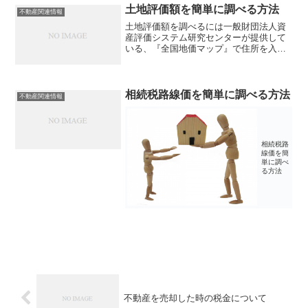
プ！不動産価値がすぐに分かる「スマイ
土地評価額を簡単に調べる方法
不動産関連情報
スター」＞＞45秒で完...
土地評価額を調べるには一般財団法人資
産評価システム研究センターが提供して
いる、『全国地価マップ』で住所を入力
すると調べることができます。全国地価
マップ：URL（）実勢価格・評価額はこ
ちらのサイトを使って調べることができ
ますが、専門用語や見方...
相続税路線価を簡単に調べる方法
不動産関連情報
相続税路
線価を簡
単に調べ
る方法
不動産を売却した時の税金について