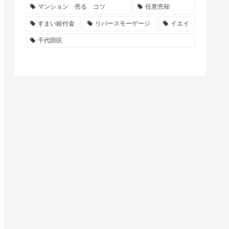
マンション 売る コツ
任意売却
すまい給付金
リバースモーゲージ
イエイ
千代田区