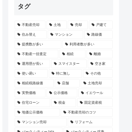
タグ
不動産売却
土地
売却
戸建て
住み替え
マンション
路線価
提携数が多い
利用者数が多い
不動産一括査定
相続
離婚
運用歴が長い
スマイスター
空き家
使い易い
特に無し
その他
相続税路線価
店舗
土地売却
実勢価格
公示価格
イエウール
住宅ローン
税金
固定資産税
地価公示価格
不動産売却のコツ
マンション売却
リフォーム
パーク シティー lala
パーク シティー 弦巻